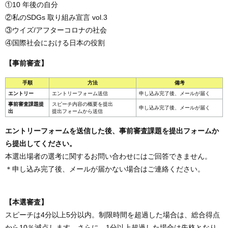
①10 年後の自分
②私のSDGs 取り組み宣言 vol.3
③ウイズ/アフターコロナの社会
④国際社会における日本の役割
【事前審査】
手順
方法
備考
エントリー
エントリーフォーム送信
申し込み完了後、メールが届く
事前審査課題提
スピーチ内容の概要を提出
申し込み完了後、メールが届く
出
提出フォームから送信
エントリーフォームを送信した後、事前審査課題を提出フォームか
ら提出してください。
本選出場者の選考に関するお問い合わせにはご回答できません。
＊申し込み完了後、メールが届かない場合はご連絡ください。
【本選審査】
スピーチは4分以上5分以内。制限時間を超過した場合は、総合得点
から10％減点します。さらに、1分以上超過した場合は失格となり