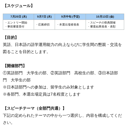
【スケジュール】
7月20日 (木)
9月7日 (木)
9月中旬 (予定)
10月13日 (金)
・エントリー開始
・スピーチの祭典開催
・応募締切
・本選出場者発表
・事前審査受付
・審査結果発表・表彰
【目的】
英語、日本語の語学運用能力の向上ならびに学生間の懇親・交流を
図ることを目的とします。
【開催部門】
①英語部門 大学生の部、②英語部門 高校生の部、③日本語部
門 大学生の部
※日本語部門への参加は、留学生のみ対象とします
※各部門、本選出場定員は7名程度とします
【スピーチテーマ（全部門共通）】
下記の定められたテーマの中から一つ選択し、内容を構成してくだ
さい。