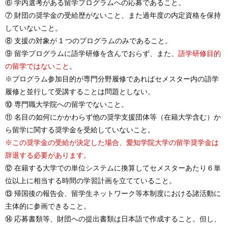
⑥ 学内選考がある留学プログラムへの応募であること。
⑦ 財団の奨学金の受給歴がないこと、また過年度の内定資格を保持
していないこと。
⑧ 支援の対象が 1 つのプログラムのみであること。
⑨ 留学プログラムに語学研修を含んでおらず、また、
語学研修目的
の留学ではないこと
。
※プログラム参加目的が専門分野履修であればセメスター内の語学
履修と並行して受講することは問題としない。
⑩ 専門職大学院への留学でないこと。
⑪ 名目の如何にかかわらず他の奨学支援団体等（在籍大学含む）か
ら留学に関する奨学金を受給していないこと。
※この奨学金の受給が決定した場合、愛知学院大学の留学奨学金は
辞退する必要があります。
⑫ 在籍する大学での単位システムに換算してセメスターあたり６単
位以上に相当する時間の学習計画を立てていること。
⑬ 帰国後の報告会、留学生ネットワーク等本制度における諸活動に
主体的に参画できること。
⑭ 応募書類等、財団への提出書類は日本語で作成すること。但し、