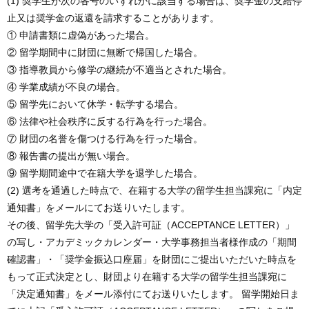
(1) 奨学生が次の各号のいずれかに該当する場合は、奨学金の支給停
止又は奨学金の返還を請求することがあります。
① 申請書類に虚偽があった場合。
② 留学期間中に財団に無断で帰国した場合。
③ 指導教員から修学の継続が不適当とされた場合。
④ 学業成績が不良の場合。
⑤ 留学先において休学・転学する場合。
⑥ 法律や社会秩序に反する行為を行った場合。
⑦ 財団の名誉を傷つける行為を行った場合。
⑧ 報告書の提出が無い場合。
⑨ 留学期間途中で在籍大学を退学した場合。
(2) 選考を通過した時点で、在籍する大学の留学生担当課宛に「内定
通知書」をメールにてお送りいたします。
その後、留学先大学の「受入許可証（ACCEPTANCE LETTER）」
の写し・アカデミックカレンダー・大学事務担当者様作成の「期間
確認書」・「奨学金振込口座届」を財団にご提出いただいた時点を
もって正式決定とし、財団より在籍する大学の留学生担当課宛に
「決定通知書」をメール添付にてお送りいたします。 留学開始日ま