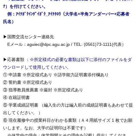
ﾅ）を付けてください。
例：ｱｲﾁｶﾞｸｲﾝﾀﾞｲｶﾞｸ_ｱｲﾁﾀﾛｳ（大学名+半角アンダーバー+応募者
氏名）
▶国際交流センター連絡先
Eメール：aguiec@dpc.agu.ac.jp / TEL: (0561)73-1111(代表）
▶応募書類 ：
※所定様式の必要な書類は以下に添付のファイルをダ
ウンロードして使用してください。
① 申請書 ※所定様式あり ※語学能力証明書添付欄あり
② 誓約書 ※所定様式あり
③ 指導教員推薦書 ※厳封 ※所定様式あり
④ 在籍証明書
⑤ 学業成績証明書 （編入生の方は編入前の成績証明書もあわせて提
出してください。 ）
⑥ 現在履修中の授業科目がわかる書類（Ａ４用紙サイズ 1 枚でお願
いします。なお、大学の証明印は不要です）
※休学中の場合：休学期間とその理由を記載し提出してくださ