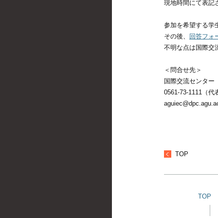
現地時間にて表記
参加を希望する学
その後、
回答フォ
不明な点は国際交
＜問合せ先＞
国際交流センター
0561-73-1111（
aguiec@dpc.agu.ac
TOP
TOP