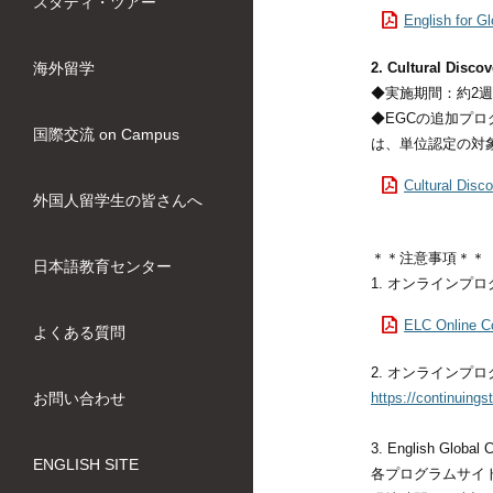
スタディ・ツアー
English fo
海外留学
2. Cultural Disco
◆実施期間：約2週間
◆EGCの追加プロ
国際交流 on Campus
は、単位認定の対
Cultural Di
外国人留学生の皆さんへ
＊＊注意事項＊＊
日本語教育センター
1. オンラインプ
ELC Online 
よくある質問
2. オンライン
お問い合わせ
https://continuing
3. English Glo
ENGLISH SITE
各プログラムサイ