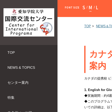
小さく
標準
大きく
TOP
>
NEWS＆T
カナ
TOP
案内
NEWS & TOPICS
カナダの提携校 
センター案内
1. English for 
◆実施期間：約4週間
特集
◆このプログラム
いての詳細は、以