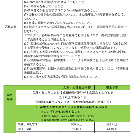
(4) 2025年5月1日時点で35歳以下であること。
(5)日本国籍を有していること。
(6)学内選考がある留学プログラムへの応募であること。
(7) 当財団の奨学金の受給歴がないこと、また過年度の内定資格を保持してい
ないこと。
(8) 支援の対象が1つのプログラムのみであること。
応募資格
(9) 留学プログラムに語学研修を含んでおらず、また、語学研修目的の留学で
はないこと。
※プログラム参加目的が専門分野履修であればセメスター内の語学履修と並行
して受講することは問題としない。
(10) 名目の如何にかかわらず他の奨学支援団体等(在籍大学含む)から留学に関
する奨学金を受給していないこと。なお、他団体への併願は認めます。
(11) 在籍する大学での単位システムに換算してセメスターあたり6単位以上に
相当する時間の学習計画を立てていること。
(12) 帰国後の報告会、留学生ネットワーク等本制度における諸活動に主体的に
参画できること。
(13) 応募書類等、財団への提出書類は日本語で作成すること。但し、指導教員
推薦書は除く。
(14)次に掲げる学力基準及び語学力基準に該当すること。