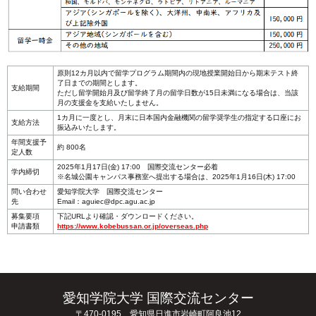
原則12カ月以内で留学プログラム期間内の現地授業開始日から期末テスト終
了日までの期間とします。
支給期間
ただし留学開始月及び留学終了月の留学日数が15日未満になる場合は、当該
月の支援金を支給いたしません。
1カ月に一度とし、月末に日本国内金融機関の留学奨学生の指定する口座にお
支給方法
振込みいたします。
年間支援予
約 800名
定人数
2025年1月17日(金) 17:00 国際交流センター必着
学内締切
※名城公園キャンパス事務室へ提出する場合は、2025年1月16日(木) 17:00
問い合わせ
愛知学院大学 国際交流センター
先
Email：aguiec@dpc.agu.ac.jp
募集要項
下記URLより確認・ダウンロードください。
申請書類
https://www.kobebussan.or.jp/overseas.php
愛知学院大学 国際交流センター
〒470-0195 愛知県日進市岩崎町阿良池12