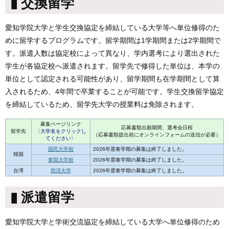
▮ 交換留学
愛知学院大学と学生交換協定を締結している大学等へ単位修得のた
めに留学するプログラムです。留学期間は1学期間または2学期間で
す。派遣人数は協定校によって異なり、学内選考により選出された
学生が各協定校へ派遣されます。留学先で修得した単位は、本学の
単位として認定される可能性があり、留学期間も在学期間として算
入されるため、4年間で卒業することが可能です。学生交換留学協定
を締結しているため、留学先大学の授業料は免除されます。
募集ページリンク
応募書類出願期間、選考会日程
留学先
〈大学名をクリックし
（応募書類提出前にオンラインフォームの送信が必要）
てください〉
国民大学校
2026年度春学期の募集は終了しました。
韓国
東国大学校
2026年度春学期の募集は終了しました。
台湾
慈済大学
2026年度春学期の募集は終了しました。
▮ 派遣留学
愛知学院大学と学術交流協定を締結している大学へ単位修得のため