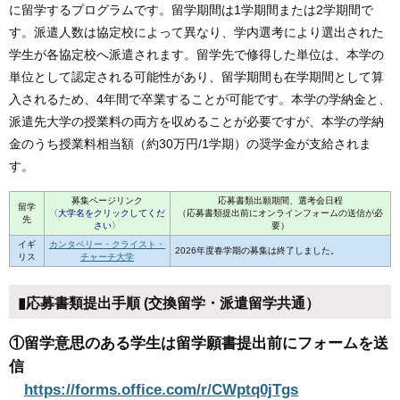
に留学するプログラムです。留学期間は1学期間または2学期間で
す。派遣人数は協定校によって異なり、学内選考により選出された
学生が各協定校へ派遣されます。留学先で修得した単位は、本学の
単位として認定される可能性があり、留学期間も在学期間として算
入されるため、4年間で卒業することが可能です。本学の学納金と、
派遣先大学の授業料の両方を収めることが必要ですが、本学の学納
金のうち授業料相当額（約30万円/1学期）の奨学金が支給されま
す。
募集ページリンク
応募書類出願期間、選考会日程
留学
〈大学名をクリックしてくだ
（応募書類提出前にオンラインフォームの送信が必
先
さい〉
要）
イギ
カンタベリー・クライスト・
2026年度春学期の募集は終了しました。
リス
チャーチ大学
▮応募書類提出手順 (交換留学・派遣留学共通）
①留学意思のある学生は留学願書提出前にフォームを送
信
https://forms.office.com/r/CWptq0jTgs