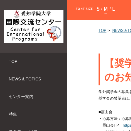
小さく
標準
大きく
TOP
>
NEWS＆T
【奨
TOP
のお
NEWS & TOPICS
学外奨学金の募集
センター案内
奨学金の希望者は
■霞山会
特集
・応募方法：応募
霞山会HP
http