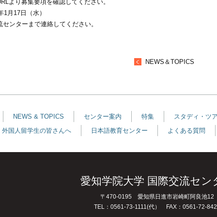
RLより募集要項を確認してください。
年1月17日（水）
流センターまで連絡してください。
NEWS＆TOPICS
NEWS & TOPICS
センター案内
特集
スタディ・ツ
外国人留学生の皆さんへ
日本語教育センター
よくある質問
愛知学院大学 国際交流セン
〒470-0195 愛知県日進市岩崎町阿良池12
TEL：0561-73-1111(代） FAX：0561-72-842