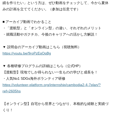
績を作りたい」という方は、ぜひ動画をチェックして、今から夏休
みの計画を立ててください。（参加は任意です）
■ アーカイブ動画でわかること
・「渡航型」と「オンライン型」の違い、それぞれのメリット
・就職活動やガクチカ、今後のキャリアへの活かし方解説！
▼ 説明会のアーカイブ動画はこちら（視聴無料）
https://youtu.be/9roPzEqOqBg
▼ 各種研修プログラムの詳細はこちら（公式HP）
【渡航型】現地でしか得られない一生ものの学びと成長を！
・人気No1 SDGs海外ボランティア研修
https://volunteer-platform.org/internship/cambodia2-4-7plan/?
ref=2605hs
【オンライン型】自宅から世界とつながり、本格的な経験と実績づ
くり！