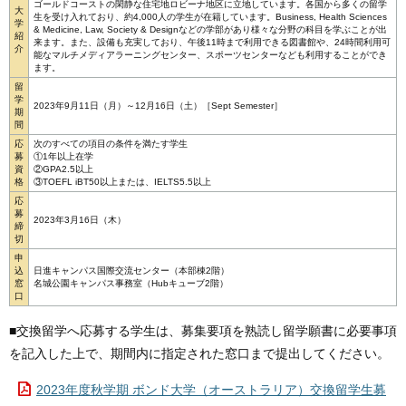
ゴールドコーストの閑静な住宅地ロビーナ地区に立地しています。各国から多くの留学
大
生を受け入れており、約4,000人の学生が在籍しています。Business, Health Sciences
学
& Medicine, Law, Society & Designなどの学部があり様々な分野の科目を学ぶことが出
紹
来ます。また、設備も充実しており、午後11時まで利用できる図書館や、24時間利用可
介
能なマルチメディアラーニングセンター、スポーツセンターなども利用することができ
ます。
留
学
2023年9月11日（月）～12月16日（土）［Sept Semester］
期
間
応
次のすべての項目の条件を満たす学生
募
①1年以上在学
資
②GPA2.5以上
格
③TOEFL iBT50以上または、IELTS5.5以上
応
募
2023年3月16日（木）
締
切
申
込
日進キャンパス国際交流センター（本部棟2階）
窓
名城公園キャンパス事務室（Hubキューブ2階）
口
■交換留学へ応募する学生は、募集要項を熟読し留学願書に必要事項
を記入した上で、期間内に指定された窓口まで提出してください。
2023年度秋学期 ボンド大学（オーストラリア）交換留学生募